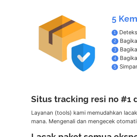
5 Kem
Deteks
1
Bagika
2
Bagika
3
Bagikan
4
Simpan
5
Situs tracking resi no #1 
Layanan (tools) kami memudahkan lacak 
mana. Mengenali dan mengecek otomati
Lacak paket semua ekspe