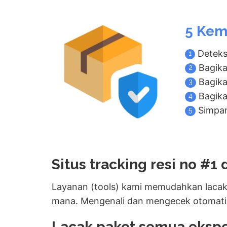
5 Kem
Deteks
1
Bagika
2
Bagika
3
Bagikan
4
Simpan
5
Situs tracking resi no #1 
Layanan (tools) kami memudahkan lacak 
mana. Mengenali dan mengecek otomati
Lacak paket semua ekspe