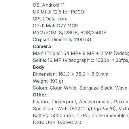
OS: Android 11
UI: MIUI 12.5 for POCO
CPU: Octa-core
GPU: Mali-G77 MC9
RAM/ROM: 8/128GB, 8GB/256GB
Chipset: Dimensity 1100 5G
Camera
Main (Triple): 64 MP+ 8 MP + 2 MP (Videog
Selfie: 16 MP (Videographic: 1080p in 30fp
Body
Dimension: 163,3 x 75,9 x 8,9 mm
Weight: 193 gr
Colors: Cloud White, Stargaze Black, Wave
Other:
Feature: Fingerprint, Accelerometer, Proxi
Spectrum, Wi-Fi (802.11 a/b/g/n/ac/6), Virt
Battery: 5000 mAh, Li-Po, non-removable (
USB: USB Type-C 2.0