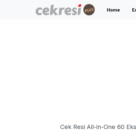
Home
E
Cek Resi All-in-One 60 Ek