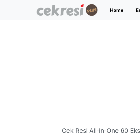
Home
E
Cek Resi All-in-One 60 Ek