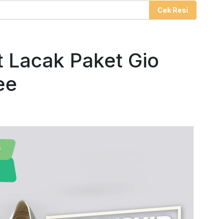
Cek Resi
 Lacak Paket Gio
ee