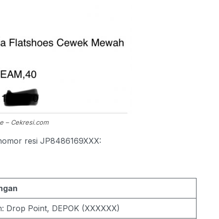
e – Cekresi.com
an nomor resi JP8486169XXX:
ngan
im: Drop Point, DEPOK (XXXXXX)