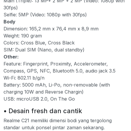
Main (Triple): 13 MP+ 2 MP + 2 MP (Video: 1080p with
30fps)
Selfie: 5MP (Video: 1080p with 30fps)
Body
Dimension: 165,2 mm x 76,4 mm x 8,9 mm
Weight: 190 gram
Colors: Cross Blue, Cross Black
SIM: Dual SIM (Nano, dual standby)
Other:
Feature: Fingerprint, Proximity, Accelerometer,
Compass, GPS, NFC, Bluetooth 5.0, audio jack 3.5
Wi-Fi: 802.11 b/g/n
Battery: 5000 mAh, Li-Po, non-removable (with
charging 10W and Reverse Chargin)
USB: microUSB 2.0, On The Go
• Desain fresh dan cantik
Realme C21 memiliki dimensi bodi yang tergolong
standar untuk ponsel pintar zaman sekarang.