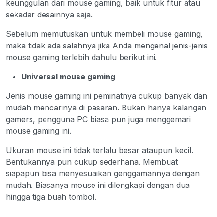
keunggulan dari mouse gaming, baik untuk fitur atau
sekadar desainnya saja.
Sebelum memutuskan untuk membeli mouse gaming,
maka tidak ada salahnya jika Anda mengenal jenis-jenis
mouse gaming terlebih dahulu berikut ini.
Universal mouse gaming
Jenis mouse gaming ini peminatnya cukup banyak dan
mudah mencarinya di pasaran. Bukan hanya kalangan
gamers, pengguna PC biasa pun juga menggemari
mouse gaming ini.
Ukuran mouse ini tidak terlalu besar ataupun kecil.
Bentukannya pun cukup sederhana. Membuat
siapapun bisa menyesuaikan genggamannya dengan
mudah. Biasanya mouse ini dilengkapi dengan dua
hingga tiga buah tombol.