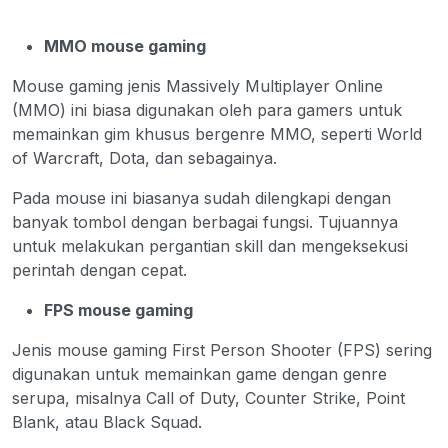
MMO mouse gaming
Mouse gaming jenis Massively Multiplayer Online
(MMO) ini biasa digunakan oleh para gamers untuk
memainkan gim khusus bergenre MMO, seperti World
of Warcraft, Dota, dan sebagainya.
Pada mouse ini biasanya sudah dilengkapi dengan
banyak tombol dengan berbagai fungsi. Tujuannya
untuk melakukan pergantian skill dan mengeksekusi
perintah dengan cepat.
FPS mouse gaming
Jenis mouse gaming First Person Shooter (FPS) sering
digunakan untuk memainkan game dengan genre
serupa, misalnya Call of Duty, Counter Strike, Point
Blank, atau Black Squad.