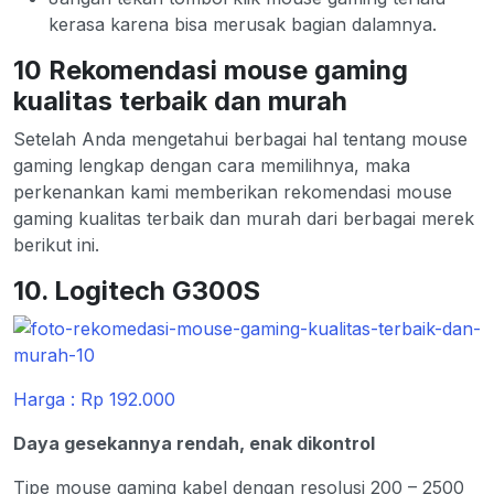
kerasa karena bisa merusak bagian dalamnya.
10 Rekomendasi mouse gaming
kualitas terbaik dan murah
Setelah Anda mengetahui berbagai hal tentang mouse
gaming lengkap dengan cara memilihnya, maka
perkenankan kami memberikan rekomendasi mouse
gaming kualitas terbaik dan murah dari berbagai merek
berikut ini.
10. Logitech G300S
Harga : Rp 192.000
Daya gesekannya rendah, enak dikontrol
Tipe mouse gaming kabel dengan resolusi 200 – 2500