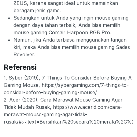
ZEUS, karena sangat ideal untuk memainkan
beragam jenis game.
Sedangkan untuk Anda yang ingin mouse gaming
dengan daya tahan terbaik, Anda bisa memilih
mouse gaming Corsair Harpoon RGB Pro.
Namun, jika Anda terbiasa menggunakan tangan
kiri, maka Anda bisa memilih mouse gaming Sades
Revolver.
Referensi
1. Syber (2019), 7 Things To Consider Before Buying A
Gaming Mouse, https://sybergaming.com/7-things-to-
consider-before-buying-gaming-mouse/
2. Acer (2020), Cara Merawat Mouse Gaming Agar
Tidak Mudah Rusak, https://www.acerid.com/cara-
merawat-mouse-gaming-agar-tidak-
rusak/#:~:text=Bersihkan%20secara%20merata%2C%20