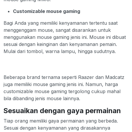
Customizable mouse gaming
Bagi Anda yang memiliki kenyamanan tertentu saat
menggenggam mouse, sangat disarankan untuk
menggunakan mouse gaming jenis ini. Mouse ini dibuat
sesuai dengan keinginan dan kenyamanan pemain.
Mulai dari tombol, warna lampu, hingga sudutnya.
Beberapa brand ternama seperti Raazer dan Madcatz
juga memiliki mouse gaming jenis ini. Namun, harga
customizable mouse gaming tergolong cukup mahal
bila dibanding jenis mouse lainnya.
Sesuaikan dengan gaya permainan
Tiap orang memiliki gaya permainan yang berbeda.
Sesuai dengan kenyamanan yang dirasakannya