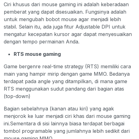
Ciri khusus dari mouse gaming ini adalah keberadaan
pemberat yang dapat disesuaikan. Fungsinya adalah
untuk mengubah bobot mouse agar menjadi lebih
stabil. Selain itu, ada juga fitur Adjustable DPI untuk
mengatur kecepatan kursor agar dapat menyesuaikan
dengan tempo permainan Anda.
RTS mouse gaming
Game bergenre real-time strategy (RTS) memiliki cara
main yang hampir mirip dengan game MMO. Bedanya
terdapat pada angle yang ditampilkan, di mana game
RTS menggunakan sudut pandang dari bagian atas
(top-down)
Bagian sebelahnya (kanan atau kiri) yang agak
menjorok ke luar menjadi ciri khas dari mouse gaming
ini.Sementara di sisi lainnya biasa terdapat berbagai
tombol programable yang jumlahnya lebih sedikit dari
mouse gaming MMO.