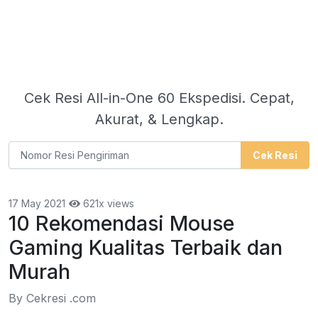
Cek Resi All-in-One 60 Ekspedisi. Cepat,
Akurat, & Lengkap.
Cek Resi
17 May 2021
621x views
10 Rekomendasi Mouse
Gaming Kualitas Terbaik dan
Murah
By Cekresi .com