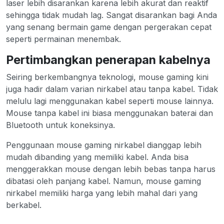
laser lebih disarankan karena lebih akurat dan reaktif
sehingga tidak mudah lag. Sangat disarankan bagi Anda
yang senang bermain game dengan pergerakan cepat
seperti permainan menembak.
Pertimbangkan penerapan kabelnya
Seiring berkembangnya teknologi, mouse gaming kini
juga hadir dalam varian nirkabel atau tanpa kabel. Tidak
melulu lagi menggunakan kabel seperti mouse lainnya.
Mouse tanpa kabel ini biasa menggunakan baterai dan
Bluetooth untuk koneksinya.
Penggunaan mouse gaming nirkabel dianggap lebih
mudah dibanding yang memiliki kabel. Anda bisa
menggerakkan mouse dengan lebih bebas tanpa harus
dibatasi oleh panjang kabel. Namun, mouse gaming
nirkabel memiliki harga yang lebih mahal dari yang
berkabel.