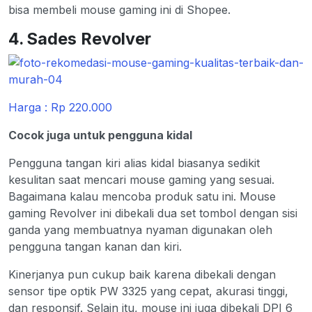
bisa membeli mouse gaming ini di Shopee.
4. Sades Revolver
Harga : Rp 220.000
Cocok juga untuk pengguna kidal
Pengguna tangan kiri alias kidal biasanya sedikit
kesulitan saat mencari mouse gaming yang sesuai.
Bagaimana kalau mencoba produk satu ini. Mouse
gaming Revolver ini dibekali dua set tombol dengan sisi
ganda yang membuatnya nyaman digunakan oleh
pengguna tangan kanan dan kiri.
Kinerjanya pun cukup baik karena dibekali dengan
sensor tipe optik PW 3325 yang cepat, akurasi tinggi,
dan responsif. Selain itu, mouse ini juga dibekali DPI 6