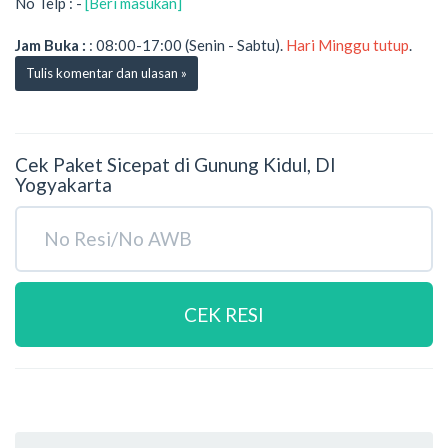
No Telp : -
[Beri masukan]
Jam Buka :
: 08:00-17:00 (Senin - Sabtu).
Hari Minggu tutup
.
Tulis komentar dan ulasan »
Cek Paket Sicepat di Gunung Kidul, DI
Yogyakarta
CEK RESI