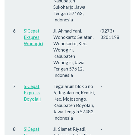
Kabupaten
Sukoharjo, Jawa
Tengah 57163,
Indonesia
6
SiCepat
Jl. Ahmad Yani,
(0273)
Ekspres
Wonokarto Selatan,
3201198
Wonogiri
Wonokarto, Kec.
Wonogiri,
Kabupaten
Wonogiri, Jawa
Tengah 57612,
Indonesia
7
SiCepat
Tegalarum blok b no
-
Express
5, Tegalarum, Kemiri,
Boyolali
Kec. Mojosongo,
Kabupaten Boyolali,
Jawa Tengah 57482,
Indonesia
8
SiCepat
Jl. Slamet Riyadi,
-