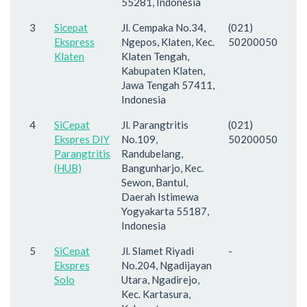
55281, Indonesia
3
Sicepat
Jl. Cempaka No.34,
(021)
Ekspress
Ngepos, Klaten, Kec.
50200050
Klaten
Klaten Tengah,
Kabupaten Klaten,
Jawa Tengah 57411,
Indonesia
4
SiCepat
Jl. Parangtritis
(021)
Ekspres DIY
No.109,
50200050
Parangtritis
Randubelang,
(HUB)
Bangunharjo, Kec.
Sewon, Bantul,
Daerah Istimewa
Yogyakarta 55187,
Indonesia
5
SiCepat
Jl. Slamet Riyadi
-
Ekspres
No.204, Ngadijayan
Solo
Utara, Ngadirejo,
Kec. Kartasura,