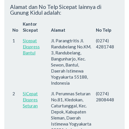
Alamat dan No Telp Sicepat lainnya di
Gunung Kidul adalah:
Kantor
No
Sicepat
Alamat
No Telp
1
Sicepat
Jl. Parangtritis Jl.
(0274)
Ekspress
Randubelang No.KM.
4281748
Bantul
3, Randubelang,
Bangunharjo, Kec.
Sewon, Bantul,
Daerah Istimewa
Yogyakarta 55188,
Indonesia
2
SiCepat
Jl. Perumnas Seturan
(0274)
Ekspres
No.81, Kledokan,
2808448
Seturan
Caturtunggal, Kec.
Depok, Kabupaten
Sleman, Daerah
Istimewa Yogyakarta