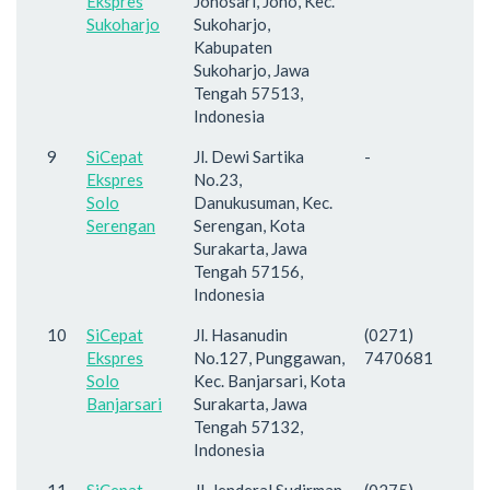
Ekspres
Johosari, Joho, Kec.
Sukoharjo
Sukoharjo,
Kabupaten
Sukoharjo, Jawa
Tengah 57513,
Indonesia
9
SiCepat
Jl. Dewi Sartika
-
Ekspres
No.23,
Solo
Danukusuman, Kec.
Serengan
Serengan, Kota
Surakarta, Jawa
Tengah 57156,
Indonesia
10
SiCepat
Jl. Hasanudin
(0271)
Ekspres
No.127, Punggawan,
7470681
Solo
Kec. Banjarsari, Kota
Banjarsari
Surakarta, Jawa
Tengah 57132,
Indonesia
11
SiCepat
Jl. Jenderal Sudirman
(0275)