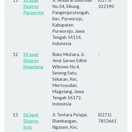
Ekspres
No.54, Sibung,
322190
Purworejo
Pangenjurutengah,
Kec. Purworejo,
Kabupaten
Purworejo, Jawa
Tengah 54114,
Indonesia
12
SiCepat
Ruko Mutiara, Jl.
-
Ekspres
Jend. Sarwo Edhie
Magelang
Wibowo No.4,
Seneng Satu,
Sekaran, Kec.
Mertoyudan,
Magelang, Jawa
Tengah 56172,
Indonesia
13
SiCepat
Jl. Tentara Pelajar,
(0271)
Ekspres
Blambangan,
7853661
Solo
Ngasem, Kec.